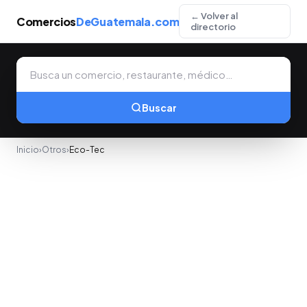
← Volver al
Comercios
DeGuatemala.com
directorio
Buscar
Inicio
›
Otros
›
Eco-Tec