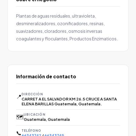
Plantas de aguas residuales, ultravioleta,
desmineralizadores, ozonificadores, resinas,
suavizadores, cloradores, osmosis inversas
coagulantes y floculantes, Productos Enzimaticos.
Información de contacto
DIRECCIÓN
📍
CARRET A EL SALVADOR KM 26.5 CRUCE A SANTA
ELENA BARILLAS Guatemala, Guatemala.
UBICACIÓN
🗺️
Guatemala, Guatemala
TELÉFONO
📞
66343742
/
66343745