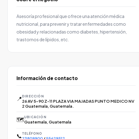
Asesoría profesional que ofrece una atención médica
nutricional, para prevenir y tratar enfermedades como
obesidad y relacionadas como diabetes, hipertensión,
trastornos de lípidos, etc.
Información de contacto
DIRECCIÓN
📍
26 AV 5-90 Z-11 PLAZA VIA MAJADAS PUNTO MEDICO NV
2 Guatemala, Guatemala.
UBICACIÓN
🗺️
Guatemala, Guatemala
TELÉFONO
📞
23809900
/
55629512