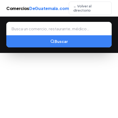
← Volver al
Comercios
DeGuatemala.com
directorio
Buscar