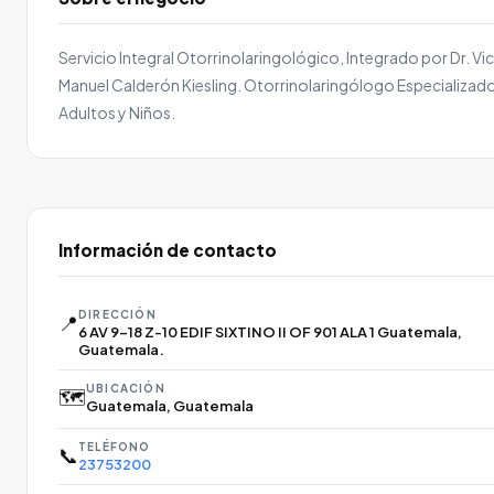
Servicio Integral Otorrinolaringológico, Integrado por Dr. Vi
Manuel Calderón Kiesling. Otorrinolaringólogo Especializad
Adultos y Niños.
Información de contacto
DIRECCIÓN
📍
6 AV 9-18 Z-10 EDIF SIXTINO II OF 901 ALA 1 Guatemala,
Guatemala.
UBICACIÓN
🗺️
Guatemala, Guatemala
TELÉFONO
📞
23753200