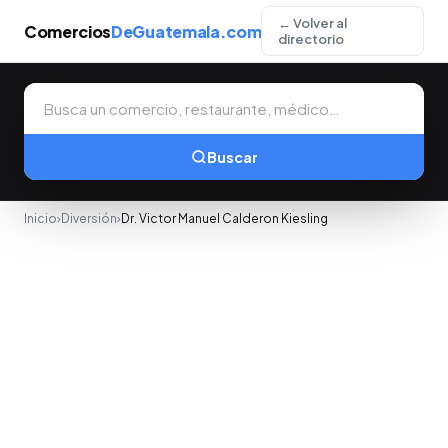
← Volver al
Comercios
DeGuatemala.com
directorio
Buscar
Inicio
›
Diversión
›
Dr. Victor Manuel Calderon Kiesling