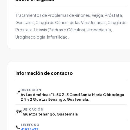
Tratamientos de Problemas de Riñones, Vejiga, Próstata,
Genitales, Cirugía de Cáncer de las Vías Urinarias, Cirugía de
Próstata, Litiasis (Piedras o Cálculos), Uropediatría,
Uroginecología, Infertilidad.
Información de contacto
DIRECCIÓN
📍
Av Las Américas 11-50 Z-3 Cond Santa María Ofibodega
2 Niv 2 Quetzaltenango, Guatemala.
UBICACIÓN
🗺️
Quetzaltenango, Guatemala
TELÉFONO
📞
41922637