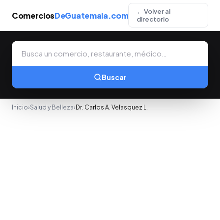
← Volver al
Comercios
DeGuatemala.com
directorio
Buscar
Inicio
›
Salud y Belleza
›
Dr. Carlos A. Velasquez L.