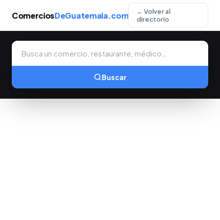
← Volver al
Comercios
DeGuatemala.com
directorio
Buscar