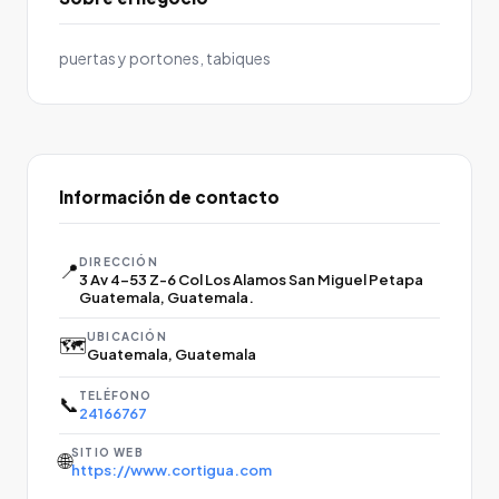
puertas y portones, tabiques
Información de contacto
DIRECCIÓN
📍
3 Av 4-53 Z-6 Col Los Alamos San Miguel Petapa
Guatemala, Guatemala.
UBICACIÓN
🗺️
Guatemala, Guatemala
TELÉFONO
📞
24166767
SITIO WEB
🌐
https://www.cortigua.com