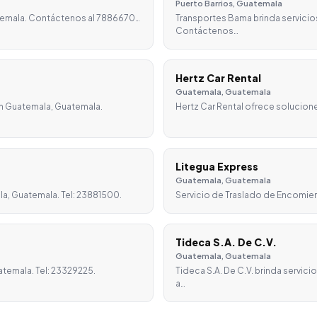
Puerto Barrios, Guatemala
uatemala. Contáctenos al 7886670…
Transportes Bama brinda servicio
Contáctenos…
Hertz Car Rental
Guatemala, Guatemala
en Guatemala, Guatemala.
Hertz Car Rental ofrece solucion
Litegua Express
Guatemala, Guatemala
a, Guatemala. Tel: 23881500.
Servicio de Traslado de Encomiend
Tideca S.A. De C.V.
Guatemala, Guatemala
atemala. Tel: 23329225.
Tideca S.A. De C.V. brinda servi
a…