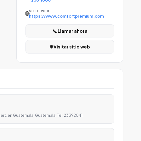
25011000
SITIO WEB
🌐
https://www.comfortpremium.com
📞 Llamar ahora
🌐 Visitar sitio web
merc en Guatemala, Guatemala. Tel: 23392041.