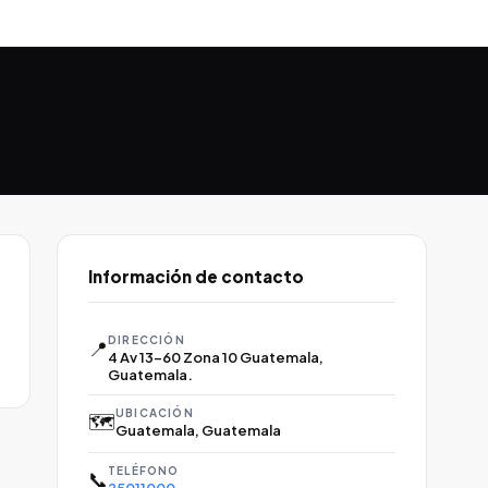
Información de contacto
DIRECCIÓN
📍
4 Av 13-60 Zona 10 Guatemala,
Guatemala.
UBICACIÓN
🗺️
Guatemala, Guatemala
TELÉFONO
📞