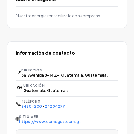
Nuestra energia rentabiliza la de su empresa.
Información de contacto
DIRECCIÓN
📍
6a. Avenida 8-14 Z-1 Guatemala, Guatemala.
UBICACIÓN
🗺️
Guatemala, Guatemala
TELÉFONO
📞
24204200
/
24204277
SITIO WEB
🌐
https://www.comegsa.com.gt