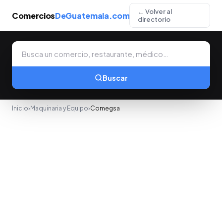
← Volver al
Comercios
DeGuatemala.com
directorio
Buscar
Inicio
›
Maquinaria y Equipo
›
Comegsa