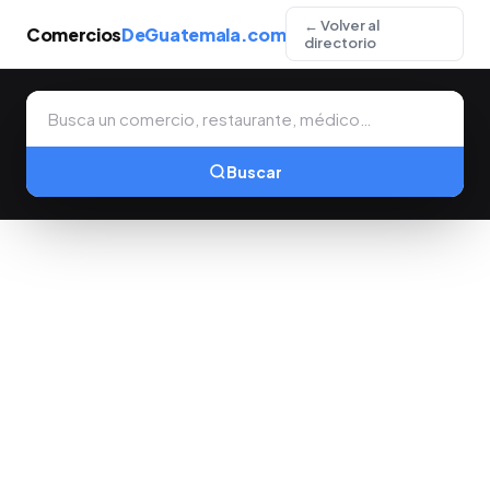
← Volver al
Comercios
DeGuatemala.com
directorio
Buscar