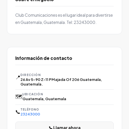
Club Comunicaciones es el lugar ideal para divertirse
en Guatemala, Guatemala. Tel: 23243000.
Información de contacto
DIRECCIÓN
📍
26 Av 5-90 Z-11 PMajada Of 206 Guatemala,
Guatemala.
UBICACIÓN
🗺️
Guatemala, Guatemala
TELÉFONO
📞
23243000
📞 Llamar ahora