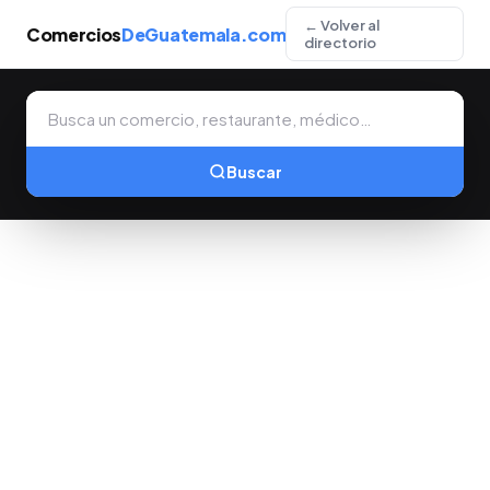
← Volver al
Comercios
DeGuatemala.com
directorio
Buscar