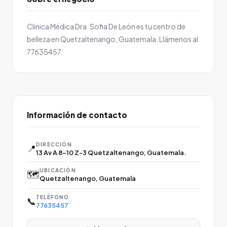
Clinica Médica Dra. Sofia De León es tu centro de
belleza en Quetzaltenango, Guatemala. Llámenos al
77635457.
Información de contacto
DIRECCIÓN
📍
13 Av A 8-10 Z-3 Quetzaltenango, Guatemala.
UBICACIÓN
🗺️
Quetzaltenango, Guatemala
TELÉFONO
📞
77635457