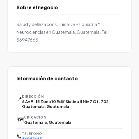
Sobre el negocio
Salud y belleza con Clinica De Psiquiatria Y
Neurociencias en Guatemala, Guatemala. Tel:
56947665.
Información de contacto
DIRECCIÓN
📍
6 Av 9-18 Zona 10 Edif Sixtino II Niv 7 Of. 702
Guatemala, Guatemala.
UBICACIÓN
🗺️
Guatemala, Guatemala
TELÉFONO
📞
56947665