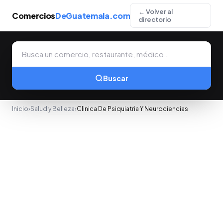
← Volver al
Comercios
DeGuatemala.com
directorio
Buscar
Inicio
›
Salud y Belleza
›
Clinica De Psiquiatria Y Neurociencias