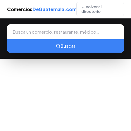
← Volver al
Comercios
DeGuatemala.com
directorio
Buscar