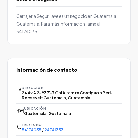
Cerrajeria Segurillave es un negocio en Guatemala,
Guatemala. Para más información llame al
54174035.
Información de contacto
DIRECCIÓN
📍
24 Av A 2-93 Z-7 Col Altamira Contiguo a Peri-
Roosevelt Guatemala, Guatemala.
UBICACIÓN
🗺️
Guatemala, Guatemala
TELÉFONO
📞
54174035
/
24741353