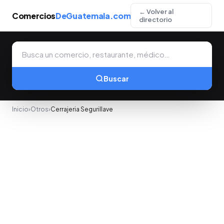
← Volver al
Comercios
DeGuatemala.com
directorio
Buscar
Inicio
›
Otros
›
Cerrajeria Segurillave