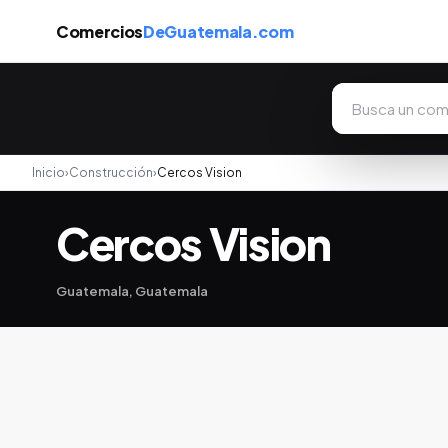
Comercios
DeGuatemala.com
Inicio
›
Construcción
›
Cercos Vision
Cercos Vision
Guatemala, Guatemala