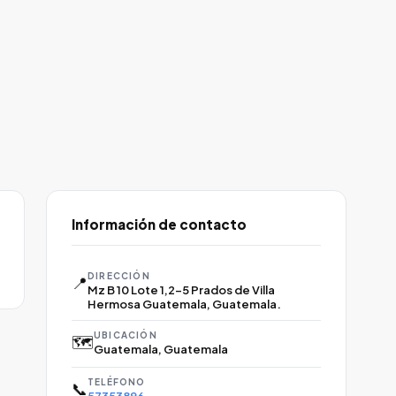
Información de contacto
DIRECCIÓN
📍
Mz B 10 Lote 1,2-5 Prados de Villa
Hermosa Guatemala, Guatemala.
UBICACIÓN
🗺️
Guatemala, Guatemala
TELÉFONO
📞