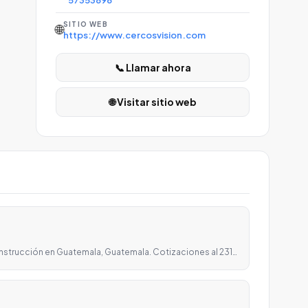
57353896
SITIO WEB
🌐
https://www.cercosvision.com
📞 Llamar ahora
🌐 Visitar sitio web
onstrucción en Guatemala, Guatemala. Cotizaciones al 231…