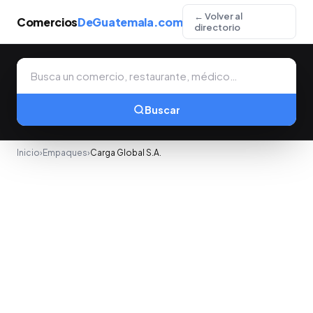
← Volver al
Comercios
DeGuatemala.com
directorio
Buscar
Inicio
›
Empaques
›
Carga Global S.A.