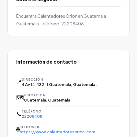
Encuentra Calentadores Orion en Guatemala,
Guatemala. Teléfono: 22208408.
Información de contacto
DIRECCIÓN
📍
4 Av 14-12 Z-1 Guatemala, Guatemala.
UBICACIÓN
🗺️
Guatemala, Guatemala
TELÉFONO
📞
22208408
SITIO WEB
🌐
https://www.calentadoresorion.com