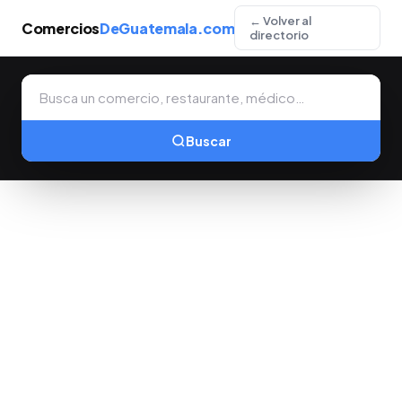
← Volver al
Comercios
DeGuatemala.com
directorio
Buscar