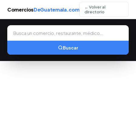
← Volver al
Comercios
DeGuatemala.com
directorio
Buscar