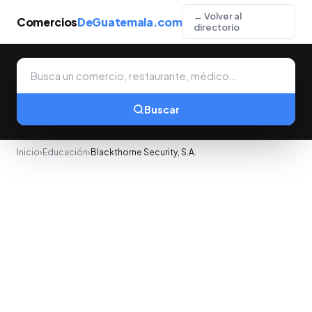
← Volver al
Comercios
DeGuatemala.com
directorio
Buscar
Inicio
›
Educación
›
Blackthorne Security, S.A.