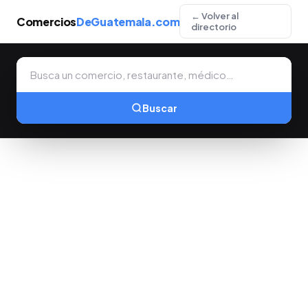
← Volver al
Comercios
DeGuatemala.com
directorio
Buscar