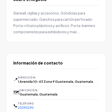
Slatwall, rejillas y accesorios. Góndolas para
supermercado. Ganchos para cartón perforado.
Porta-rótulos plásticos y acrílicos. Porta-banners
componenetes para exhibidores y más...
Información de contacto
DIRECCIÓN
📍
1 Avenida 10-43 Zona 9 Guatemala, Guatemala.
UBICACIÓN
🗺️
Guatemala, Guatemala
TELÉFONO
📞
23393292