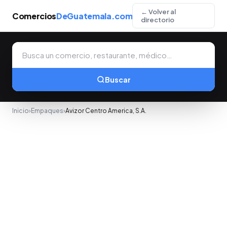
← Volver al
Comercios
DeGuatemala.com
directorio
Buscar
Inicio
›
Empaques
›
Avizor Centro America, S.A.