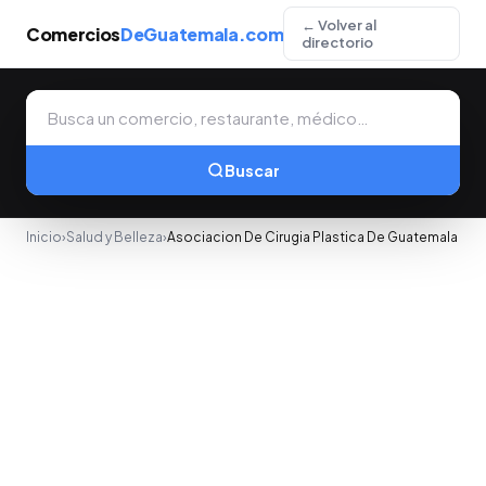
← Volver al
Comercios
DeGuatemala.com
directorio
Buscar
Inicio
›
Salud y Belleza
›
Asociacion De Cirugia Plastica De Guatemala