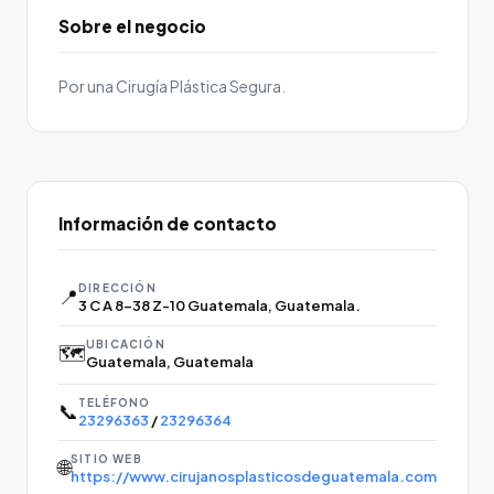
Sobre el negocio
Por una Cirugía Plástica Segura.
Información de contacto
DIRECCIÓN
📍
3 C A 8-38 Z-10 Guatemala, Guatemala.
UBICACIÓN
🗺️
Guatemala, Guatemala
TELÉFONO
📞
23296363
/
23296364
SITIO WEB
🌐
https://www.cirujanosplasticosdeguatemala.com