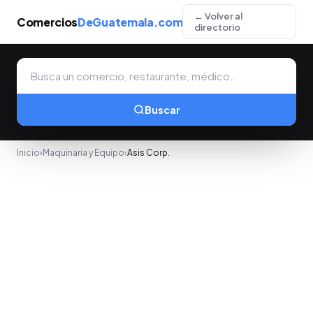
← Volver al
Comercios
DeGuatemala.com
directorio
Buscar
Inicio
›
Maquinaria y Equipo
›
Asis Corp.