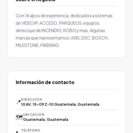
Con 16 aþos de experiencia, dedicados a sistemas
de VIDEO IP, ACCESO, PARQUEOS, equipos
detecciµn de INCENDIO, ROBO y mas. Algunas
marcas que representamos; AXIS, DSC, BOSCH,
MILESTONE, FIREKING.
Información de contacto
DIRECCIÓN
📍
10 AV. 15-09 Z-10 Guatemala, Guatemala.
UBICACIÓN
🗺️
Guatemala, Guatemala
TELÉFONO
📞