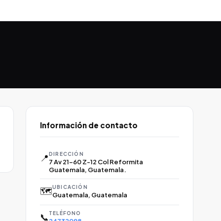
Información de contacto
DIRECCIÓN
📍
7 Av 21-60 Z-12 Col Reformita
Guatemala, Guatemala.
UBICACIÓN
🗺️
Guatemala, Guatemala
TELÉFONO
📞