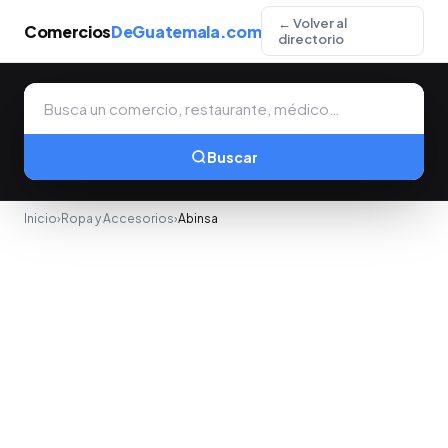
← Volver al
Comercios
DeGuatemala.com
directorio
Buscar
Inicio
›
Ropa y Accesorios
›
Abinsa