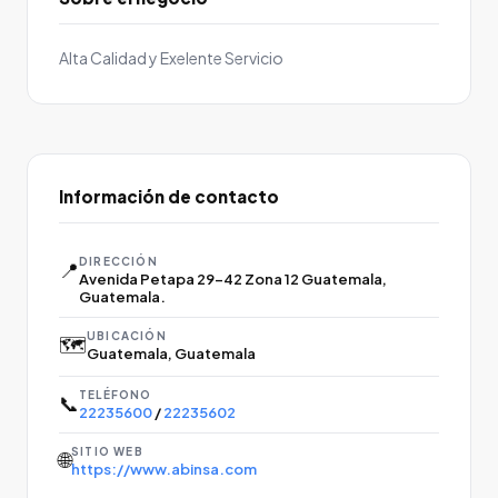
Alta Calidad y Exelente Servicio
Información de contacto
DIRECCIÓN
📍
Avenida Petapa 29-42 Zona 12 Guatemala,
Guatemala.
UBICACIÓN
🗺️
Guatemala, Guatemala
TELÉFONO
📞
22235600
/
22235602
SITIO WEB
🌐
https://www.abinsa.com